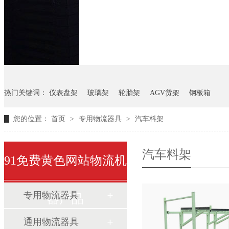
悬挂料架
气瓶料架
货架
热门关键词：
仪表盘架
玻璃架
轮胎架
AGV货架
钢板箱
您的位置：
首页
>
专用物流器具
>
汽车料架
汽车料架
91免费黄色网站物流机
专用物流器具
器产品
通用物流器具