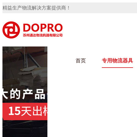
精益生产物流解决方案提供商！
首页
专用物流器具
隐藏式马桶水箱支架
91免费观看视频架
91
手推车
汽车行业
乌龟
化纤
变速箱托盘
保险杠料架
发动机料架
轮胎架
冲压件料架
仪表盘料架
转向机料架
网箱
卫浴行业
钢板
化工
消声器料架
KD包装箱