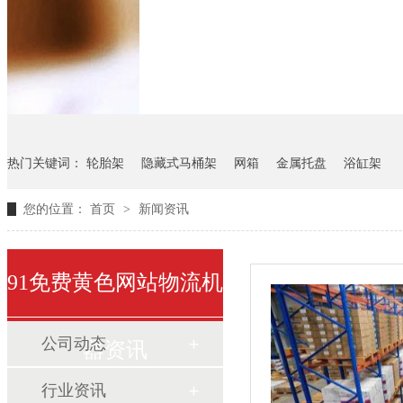
悬挂料架
气瓶料架
货架
热门关键词：
轮胎架
隐藏式马桶架
网箱
金属托盘
浴缸架
您的位置：
首页
>
新闻资讯
91免费黄色网站物流机
公司动态
器资讯
行业资讯