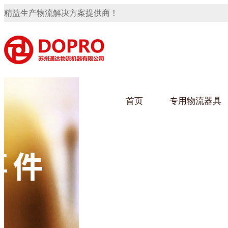
精益生产物流解决方案提供商！
首页
专用物流器具
隐藏式马桶水箱支架
91免费观看视频架
91
手推车
汽车行业
乌龟
化纤
变速箱托盘
保险杠料架
发动机料架
轮胎架
冲压件料架
仪表盘料架
转向机料架
网箱
卫浴行业
钢板
化工
消声器料架
KD包装箱