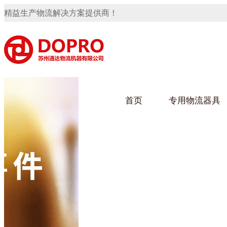
精益生产物流解决方案提供商！
首页
专用物流器具
隐藏式马桶水箱支架
91免费观看视频架
91
手推车
汽车行业
乌龟
化纤
变速箱托盘
保险杠料架
发动机料架
轮胎架
冲压件料架
仪表盘料架
转向机料架
网箱
卫浴行业
钢板
化工
消声器料架
KD包装箱