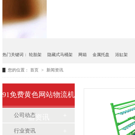
悬挂料架
气瓶料架
货架
热门关键词：
轮胎架
隐藏式马桶架
网箱
金属托盘
浴缸架
您的位置：
首页
>
新闻资讯
91免费黄色网站物流机
公司动态
器资讯
行业资讯