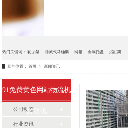
悬挂料架
气瓶料架
货架
热门关键词：
轮胎架
隐藏式马桶架
网箱
金属托盘
浴缸架
您的位置：
首页
>
新闻资讯
91免费黄色网站物流机
公司动态
器资讯
行业资讯