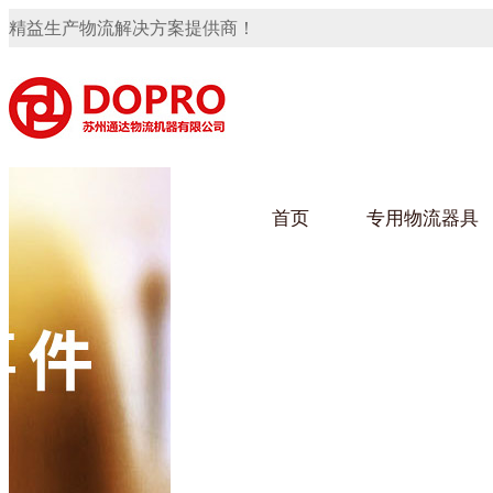
精益生产物流解决方案提供商！
首页
专用物流器具
隐藏式马桶水箱支架
91免费观看视频架
91
手推车
汽车行业
乌龟
化纤
变速箱托盘
保险杠料架
发动机料架
轮胎架
冲压件料架
仪表盘料架
转向机料架
网箱
卫浴行业
钢板
化工
消声器料架
KD包装箱