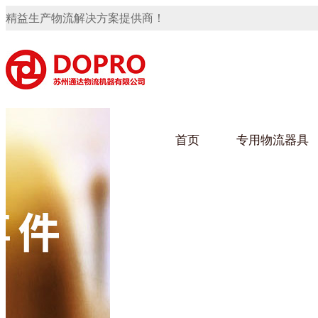
精益生产物流解决方案提供商！
首页
专用物流器具
隐藏式马桶水箱支架
91免费观看视频架
91
手推车
汽车行业
乌龟
化纤
变速箱托盘
保险杠料架
发动机料架
轮胎架
冲压件料架
仪表盘料架
转向机料架
网箱
卫浴行业
钢板
化工
消声器料架
KD包装箱