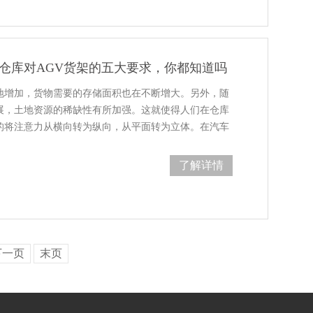
库对AGV货架的五大要求，你都知道吗
加，货物需要的存储面积也在不断增大。另外，随
，土地资源的稀缺性有所加强。这就使得人们在仓库
的将注意力从横向转为纵向，从平面转为立体。在汽车
行业以及机…
了解详情
下一页
末页