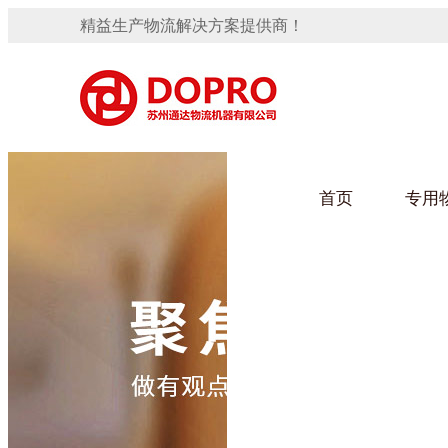
精益生产物流解决方案提供商！
首页
专用
隐藏式马桶水箱支架
91免费观看视频架
手推车
汽车行业
变速箱托盘
保险杠料架
发动机料架
轮胎架
冲压件料架
仪表盘料架
转向机料架
网箱
卫浴行业
消声器料架
KD包装箱