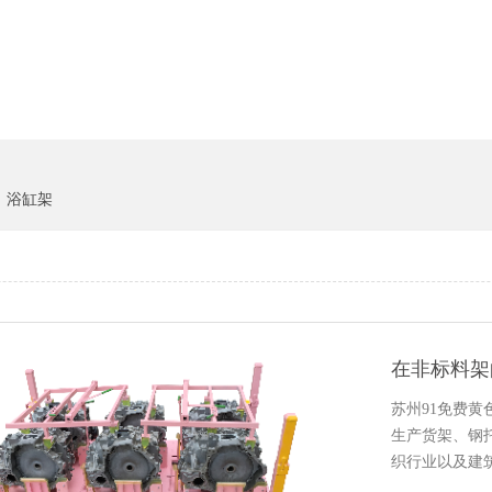
货架系统
猪饲料
浴缸架
在非标料架的
苏州91免费黄色
生产货架、
织行业以及建筑行