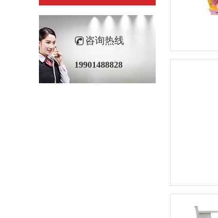
咨询热线
19901488828