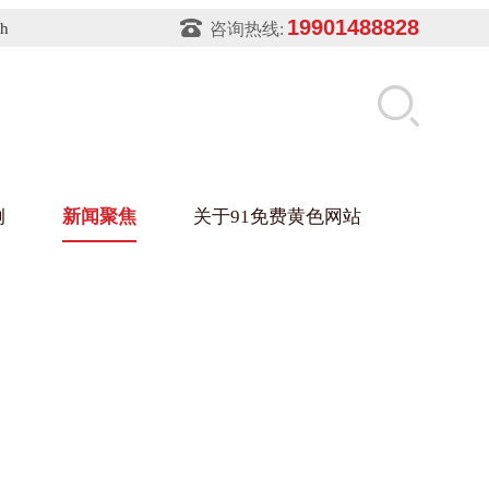
19901488828
sh
咨询热线:
例
新闻聚焦
关于91免费黄色网站
片软件91免费下载架
件盒
业
铝型材架
玻璃架
幕墙架
浴缸托盘
盘
业