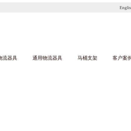
Engli
物流器具
通用物流器具
马桶支架
客户案
91免费污污网站架
黄
乌龟车/平台车
化纤纺织行业
金属零
建筑行
丝车/纺丝车
布车/布匹架
丝箱
钢板箱
化工行业
金属托
包装行