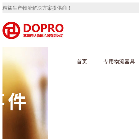
精益生产物流解决方案提供商！
首页
专用物流器具
隐藏式马桶水箱支架
91免费观看视频架
91
手推车
汽车行业
乌龟
化纤
变速箱托盘
保险杠料架
发动机料架
轮胎架
冲压件料架
仪表盘料架
转向机料架
网箱
卫浴行业
钢板
化工
消声器料架
KD包装箱