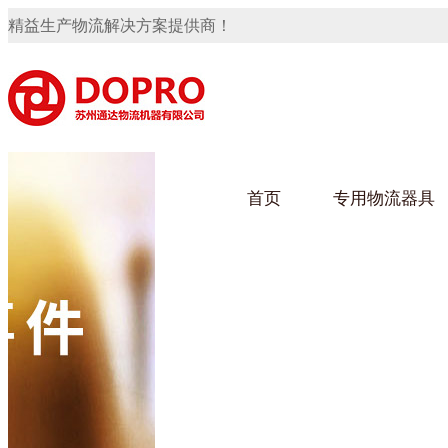
精益生产物流解决方案提供商！
首页
专用物流器具
隐藏式马桶水箱支架
91免费观看视频架
91
手推车
汽车行业
乌龟
化纤
变速箱托盘
保险杠料架
发动机料架
轮胎架
冲压件料架
仪表盘料架
转向机料架
网箱
卫浴行业
钢板
化工
消声器料架
KD包装箱