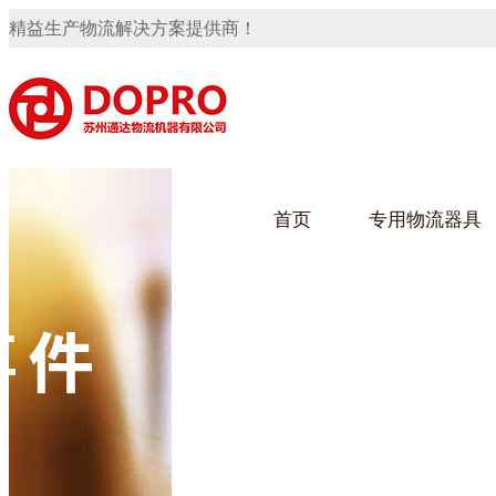
精益生产物流解决方案提供商！
首页
专用物流器具
隐藏式马桶水箱支架
91免费观看视频架
91
手推车
汽车行业
乌龟
化纤
变速箱托盘
保险杠料架
发动机料架
轮胎架
冲压件料架
仪表盘料架
转向机料架
网箱
卫浴行业
钢板
化工
消声器料架
KD包装箱