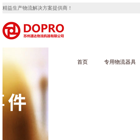
精益生产物流解决方案提供商！
首页
专用物流器具
隐藏式马桶水箱支架
91免费观看视频架
91
手推车
汽车行业
乌龟
化纤
变速箱托盘
保险杠料架
发动机料架
轮胎架
冲压件料架
仪表盘料架
转向机料架
网箱
卫浴行业
钢板
化工
消声器料架
KD包装箱