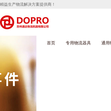
精益生产物流解决方案提供商！
首页
专用物流器具
通用
91免费污污网站架
乌龟车/平台车
化纤纺织行业
丝车/纺丝车
布车/布匹架
丝箱
钢板箱
化工行业
货架系统