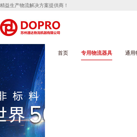
精益生产物流解决方案提供商！
首页
专用物流器具
通用
91免费污污网站架
乌龟车/平台车
化纤纺织行业
丝车/纺丝车
布车/布匹架
丝箱
钢板箱
化工行业
货架系统