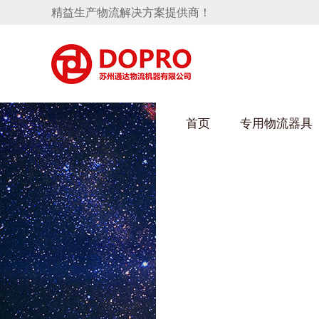
精益生产物流解决方案提供商！
首页
专用物流器具
91免费观看视频架
隐藏式马桶水箱支架
手推车
汽车行业
变速箱托盘
保险杠料架
发动机料架
轮胎架
冲压件料架
仪表盘料架
网箱
转向机料架
卫浴行业
消声器料架
KD包装箱
悬挂料架
塑料件存放料架
天窗料架
气瓶料架
减震器料架
汽车前端模块料架
前副车架料架
电池周转料架