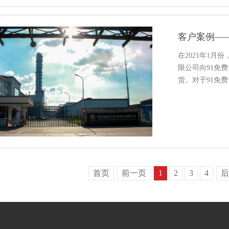
客户案例—
在2021年1月
限公司向91免费
货。对于91免
首页
前一页
1
2
3
4
后