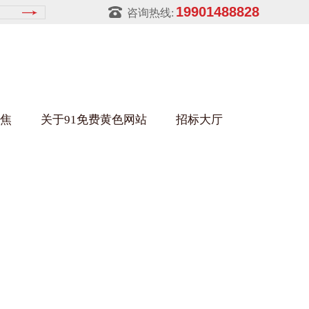
19901488828
咨询热线:
焦
关于91免费黄色网站
招标大厅
黄片软件91免费下载架
金属零件盒
建筑行业
铝型材架
玻璃架
幕墙架
浴缸托盘
金属托盘
包装行业
猪饲料槽