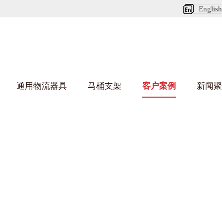
English
通用物流器具
马桶支架
客户案例
新闻聚
91免费污污网站架
乌龟车/平台车
化纤纺织行业
丝车/纺丝车
布车/布匹架
丝箱
钢板箱
化工行业
货架系统