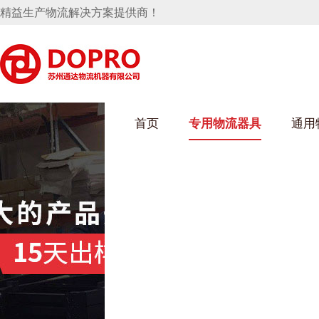
精益生产物流解决方案提供商！
首页
专用物流器具
通用
91免费污污网站架
乌龟车/平台车
化纤纺织行业
丝车/纺丝车
布车/布匹架
丝箱
钢板箱
化工行业
货架系统