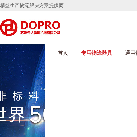
精益生产物流解决方案提供商！
首页
专用物流器具
通用
91免费污污网站架
乌龟车/平台车
化纤纺织行业
丝车/纺丝车
布车/布匹架
丝箱
钢板箱
化工行业
货架系统